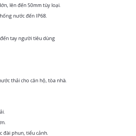
ớn, lên đến 50mm tùy loại.
chống nước đến IP68.
i đến tay người tiêu dùng
ớc thải cho căn hộ, tòa nhà.
i.
ờn.
đài phun, tiểu cảnh.