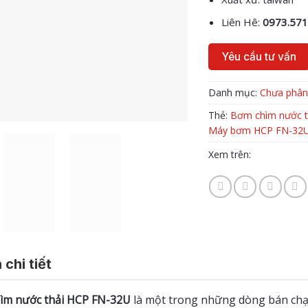
Liên Hê:
0973.571
Yêu cầu tư vấn
Danh mục:
Chưa phân 
Thẻ:
Bơm chìm nước t
Máy bơm HCP FN-32
Xem trên:
 chi tiết
ìm nước thải HCP FN-32U
là một trong những dòng bán chạy