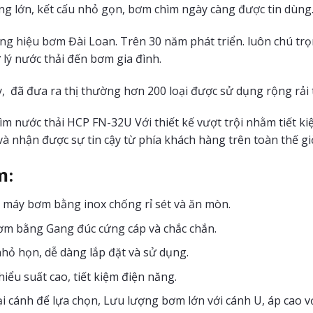
ợng lớn, kết cấu nhỏ gọn, bơm chìm ngày càng được tin dùng
ng hiệu bơm Đài Loan. Trên 30 năm phát triển. luôn chú trọ
lý nước thải đến bơm gia đình.
, đã đưa ra thị thường hơn 200 loại được sử dụng rộng rải t
m nước thải HCP FN-32U Với thiết kế vượt trội nhằm tiết ki
và nhận được sự tin cậy từ phía khách hàng trên toàn thế giờ
m:
 máy bơm bằng inox chống rỉ sét và ăn mòn.
m bằng Gang đúc cứng cáp và chắc chắn.
hỏ họn, dễ dàng lắp đặt và sử dụng.
iểu suất cao, tiết kiệm điện năng.
ại cánh để lựa chọn, Lưu lượng bơm lớn với cánh U, áp cao vớ