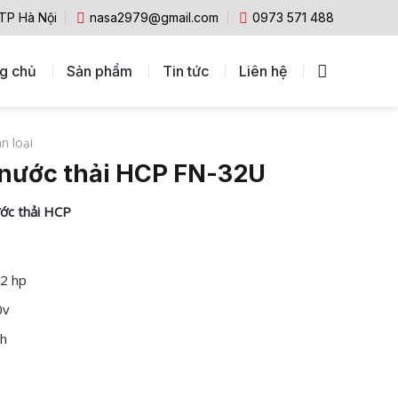
 TP Hà Nội
nasa2979@gmail.com
0973 571 488
g chủ
Sản phẩm
Tin tức
Liên hệ
n loại
nước thải HCP FN-32U
c thải HCP
 2 hp
0v
/h