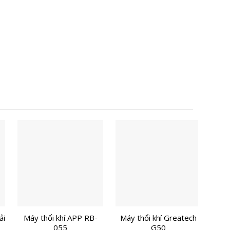
ải
Máy thổi khí APP RB-
Máy thổi khí Greatech
Máy 
055
G50