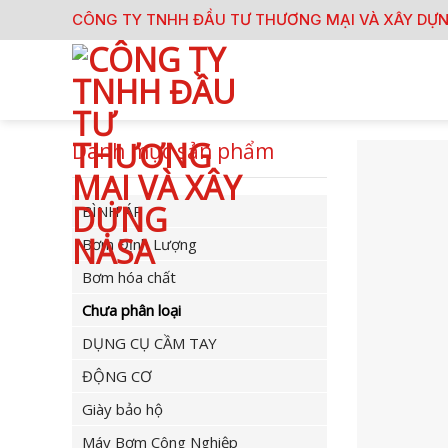
Skip
CÔNG TY TNHH ĐẦU TƯ THƯƠNG MẠI VÀ XÂY DỰ
to
content
Danh mục sản phẩm
BÌNH ÁP
Bơm Định Lượng
Bơm hóa chất
Chưa phân loại
DỤNG CỤ CẦM TAY
ĐỘNG CƠ
Giày bảo hộ
Máy Bơm Công Nghiệp