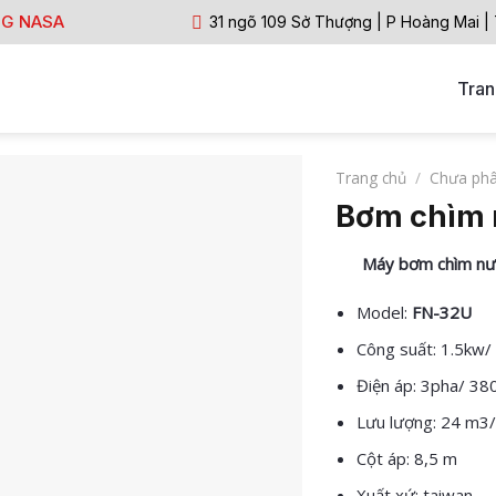
NG NASA
31 ngõ 109 Sở Thượng | P Hoàng Mai |
Tran
Trang chủ
/
Chưa phâ
Bơm chìm 
Máy bơm chìm nướ
Model:
FN-32U
Công suất: 1.5kw/
Điện áp: 3pha/ 38
Lưu lượng: 24 m3
Cột áp: 8,5 m
Xuất xứ: taiwan