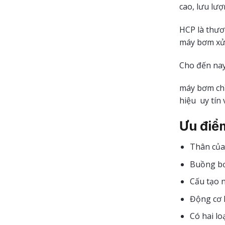
cao, lưu lư
HCP là thươ
máy bơm xử 
Cho đến nay
máy bơm chì
hiệu uy tín 
Ưu điể
Thân của
Buồng bơ
Cấu tạo n
Động cơ h
Có hai lo