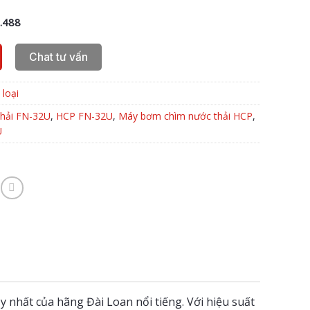
.488
Chat tư vấn
loại
hải FN-32U
,
HCP FN-32U
,
Máy bơm chìm nước thải HCP
,
U
 nhất của hãng Đài Loan nổi tiếng. Với hiệu suất