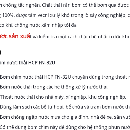
 chống tắc nghẽn, Chất thải rắn bơm có thể bơm qua được l
 100%, được tẩm vecni xử lý khô trong lò sấy công nghiệp, 
cơ khí, chống nước xâm nhập tối đa.
ợc sản xuấ
t và kiểm tra một cách chặt chẽ nhất trước kh
g
ìm nước thải HCP FN-32U
Bơm chìm nước thải HCP FN-32U chuyên dùng trong thoát nư
Bơm nước thải trong các hệ thống xử lý nước thải.
Thoát nước thải cho nhà máy, xí nghiệp, khu công nghiệp.
Dùng làm sạch các bể tự hoại, bể chứa và trạm bơm nước thả
Bơm chống ngập nước mưa cho gia đình, nhà để xe, sân vư
Có thể dùng bơm chìm này để dùng cho hệ thống phun nước 