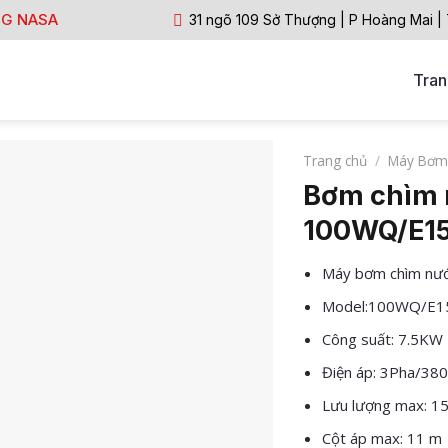
NG NASA
31 ngõ 109 Sở Thượng | P Hoàng Mai |
Tran
Trang chủ
/
Máy Bơm
Bơm chìm 
100WQ/E15
Máy bơm chìm nướ
Model:100WQ/E15
Công suất: 7.5KW
Điện áp: 3Pha/38
Lưu lượng max: 1
Cột áp max: 11 m