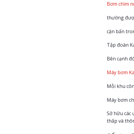
Bơm chìm nư
thường được
cặn bẩn tro
Tập đoàn Ka
Bên cạnh đ
Máy bơm Ka
Mỗi khu côn
Máy bơm chì
Sở hữu các 
thấp và thô