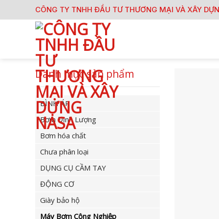
Skip
CÔNG TY TNHH ĐẦU TƯ THƯƠNG MẠI VÀ XÂY DỰ
to
content
Danh mục sản phẩm
BÌNH ÁP
Bơm Định Lượng
Bơm hóa chất
Chưa phân loại
DỤNG CỤ CẦM TAY
ĐỘNG CƠ
Giày bảo hộ
Máy Bơm Công Nghiệp