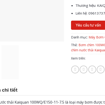
Thương hiệu: KA
Liên hệ: 0961373
Yêu cầu tư vấn
Danh mục:
Máy Bơm 
Thẻ:
Bơm chìm 100WQ
chìm nước thải Kaiqua
Xem trên:
 chi tiết
ớc thải Kaiquan 100WQ/E150-11-7.5 là loại máy bơm được t