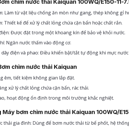
Bơm chìm nước thải Kaiquan 100WQ/E150-11-7.
: Làm từ vật liệu chống ăn mòn như gang, thép không gỉ h
 Thiết kế để xử lý chất lỏng chứa cặn bẩn hoặc chất rắn.
điện: Được đặt trong một khoang kín để bảo vệ khỏi nước.
khí: Ngăn nước thấm vào động cơ.
dây điện và phao: Điều khiển bật/tắt tự động khi mực nước 
Bơm chìm nước thải Kaiquan
 êm, tiết kiệm không gian lắp đặt.
ng xử lý chất lỏng chứa cặn bẩn, rác thải.
ao, hoạt động ổn định trong môi trường khắc nghiệt.
 Máy bơm chìm nước thải Kaiquan 100WQ/E150
c thải gia đình: Dùng để bơm nước thải từ bể phốt, hệ thốn