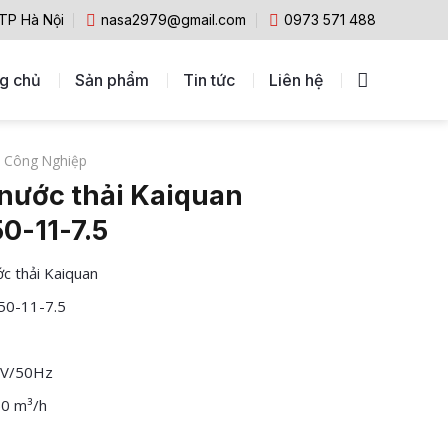
 TP Hà Nội
nasa2979@gmail.com
0973 571 488
g chủ
Sản phẩm
Tin tức
Liên hệ
 Công Nghiệp
nước thải Kaiquan
0-11-7.5
c thải Kaiquan
0-11-7.5
0V/50Hz
50 m³/h