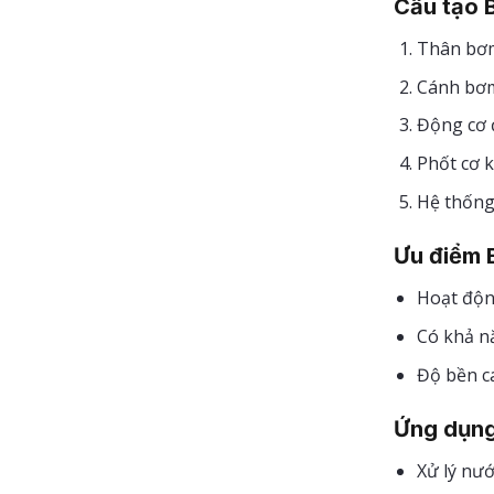
Cấu tạo 
Thân bơm
Cánh bơm:
Động cơ 
Phốt cơ 
Hệ thống 
Ưu điểm 
Hoạt động
Có khả nă
Độ bền c
Ứng dụng
Xử lý nướ