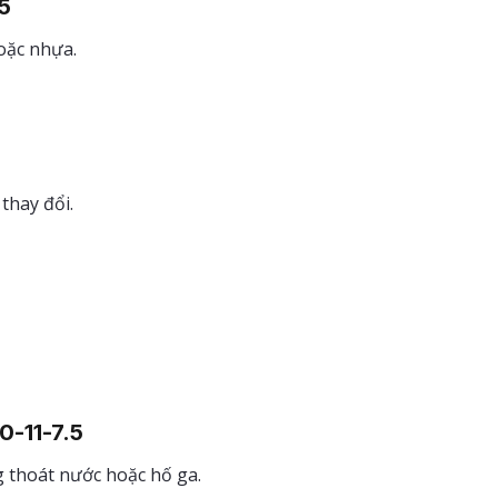
5
oặc nhựa.
thay đổi.
-11-7.5
g thoát nước hoặc hố ga.