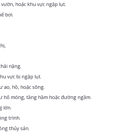
vườn, hoặc khu vực ngập lụt.
ể bơi.
hị,
thải nặng.
u vực bị ngập lụt.
ư ao, hồ, hoặc sông.
như hố móng, tầng hầm hoặc đường ngầm.
 lớn.
ng trình.
ồng thủy sản.