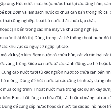
ập úng: Hút nước mưa hoặc nước thải tại các tầng hầm, sân 
bể bơi: Bơm và làm sạch nước có chứa cặn bẩn trong hồ cá, b
c thải công nghiệp: Loại bỏ nước thải chứa tạp chất,
 hoặc cặn bẩn trong các nhà máy và khu công nghiệp.
nước thải đô thị: Dùng trong các hệ thống thoát nước đô t
ở các khu vực có nguy cơ ngập lụt cao.
 mỏ và luyện kim: Bơm nước có chứa bùn, cát và các loại rác 
c vùng trũng: Giúp xả nước từ các cánh đồng, ao hồ hoặc kh
: Cung cấp nước tưới từ các nguồn nước có chứa cặn bẩn nh
 hố móng: Dùng để hút nước tại các công trình xây dựng 
ớc mưa công trình: Thoát nước mưa trong các dự án xây dựng
bùn: Bơm chất lỏng có chứa đất, cát hoặc xi măng tại các cô
 Dùng để cung cấp nước hoặc xả nước tại các ao, hồ nuôi tr