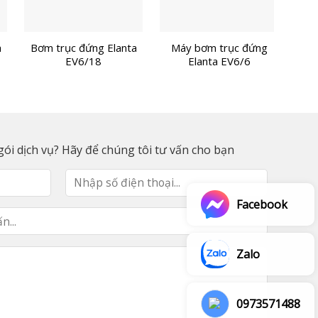
a
Bơm trục đứng Elanta
Máy bơm trục đứng
Bơm
EV6/18
Elanta EV6/6
ói dịch vụ? Hãy để chúng tôi tư vấn cho bạn
Facebook
Zalo
0973571488