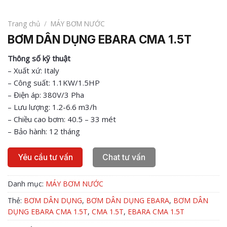
Trang chủ
/
MÁY BƠM NƯỚC
BƠM DÂN DỤNG EBARA CMA 1.5T
Thông số kỹ thuật
– Xuất xứ: Italy
– Công suất: 1.1KW/1.5HP
– Điện áp: 380V/3 Pha
– Lưu lượng: 1.2-6.6 m3/h
– Chiều cao bơm: 40.5 – 33 mét
– Bảo hành: 12 tháng
Yêu cầu tư vấn
Chat tư vấn
Danh mục:
MÁY BƠM NƯỚC
Thẻ:
BƠM DÂN DỤNG
,
BƠM DÂN DỤNG EBARA
,
BƠM DÂN
DỤNG EBARA CMA 1.5T
,
CMA 1.5T
,
EBARA CMA 1.5T