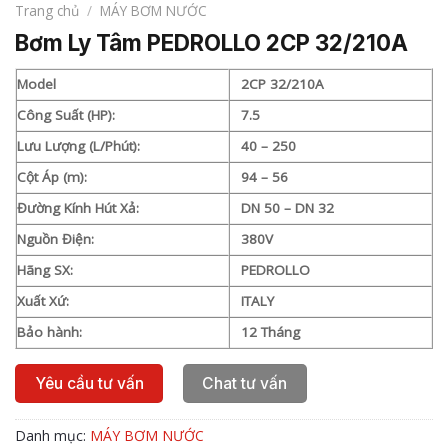
Trang chủ
/
MÁY BƠM NƯỚC
Bơm Ly Tâm PEDROLLO 2CP 32/210A
Model
2CP 32/210A
Công Suất (HP):
7.5
Lưu Lượng (L/Phút):
40 – 250
Cột Áp (m):
94 – 56
Đường Kính Hút Xả:
DN 50 – DN 32
Nguồn Điện:
380V
Hãng SX:
PEDROLLO
Xuất Xứ:
ITALY
Bảo hành:
12 Tháng
Yêu cầu tư vấn
Chat tư vấn
Danh mục:
MÁY BƠM NƯỚC