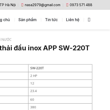
 TP Hà Nội
nasa2979@gmail.com
0973 571 488
g chủ
Sản phẩm
Tin tức
Liên hệ
M NƯỚC
thải đầu inox APP SW-220T
SW-220T
2 HP
12
23.4
60
380