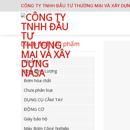
Skip
CÔNG TY TNHH ĐẦU TƯ THƯƠNG MẠI VÀ XÂY DỰ
to
content
Danh mục sản phẩm
BÌNH ÁP
Bơm Định Lượng
Bơm hóa chất
Chưa phân loại
DỤNG CỤ CẦM TAY
ĐỘNG CƠ
Giày bảo hộ
Máy Bơm Công Nghiệp