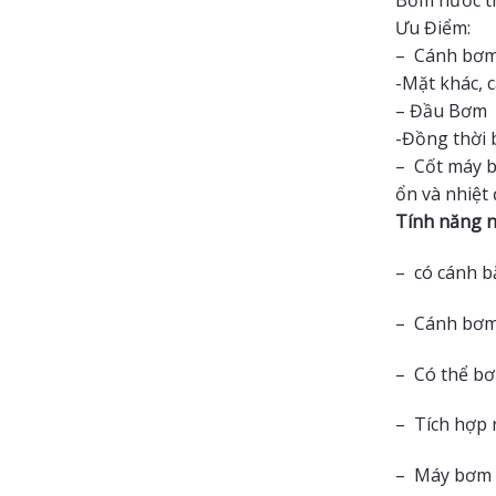
Bơm nước t
Ưu Điểm:
– Cánh bơ
-Mặt khác, 
– Đầu Bơm A
-Đồng thời 
– Cốt máy b
ổn và nhiệt
Tính năng n
– có cánh b
– Cánh bơm 
– Có thể bơ
– Tích hợp 
– Máy bơm n