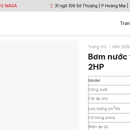
NG NASA
31 ngõ 109 Sở Thượng | P Hoàng Mai |
Tran
Trang chủ
/
MÁY BƠ
Bơm nước 
2HP
Model
Công suất
Cột áp (m)
3
Lưu lượng (m
/h)
Cỡ nòng (mm)
Điện áp (v)