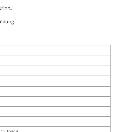
rình..
ử dụng.
 12 tháng