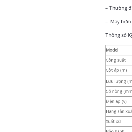
– Thường đư
– Máy bơm n
Thông số Kỹ
Model
Công suất
Cột áp (m)
Lưu lượng (
Cỡ nòng (mm
Điện áp (v)
Hãng sản xu
Xuất xứ
Bảo hành