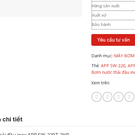
Hãng sản xuất
Xuất xứ
Bảo hành
Yêu cầu tư vấn
Danh mục:
MÁY BƠM
Thẻ:
APP SW-220
,
APP
Bơm nước thải đầu in
Xem trên:
 chi tiết