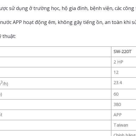
ợc sử dụng ở trường học, hộ gia đình, bệnh viện, các công t
ước APP hoạt động êm, không gây tiếng ồn, an toàn khi s
 thuật:
SW-220T
2 HP
12
3
23.4
m
/h)
)
60
380
ất
APP
Taiwan
Chính hãng