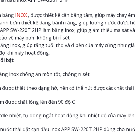
hải đầu inox APP SW-220T 2HP
m bằng
INOX
, được thiết kế cân bằng tâm, giúp máy chạy êm
cánh bơm thiết kế dạng bánh răng, giúp lượng nước được hú
PP SW-220T 2HP làm bằng inox, giúp giảm thiểu ma sát và 
bảo vệ máy bơm không bị rỉ sét.
ằng inox, giúp tăng tuổi thọ và đ bền của máy cũng như gi
 độ khi máy hoạt động.
ổi bật:
ằng inox chống ăn mòn tốt, chống rỉ sét
được thiết theo dạng hở, nên có thể hút được các chất thải 
m được chất lỏng lên đến 90 độ C
rơle nhiệt, tự động ngắt hoạt động khi nhiệt độ của máy lên
ước thải đặt cạn đầu inox APP SW-220T 2HP dùng cho nước