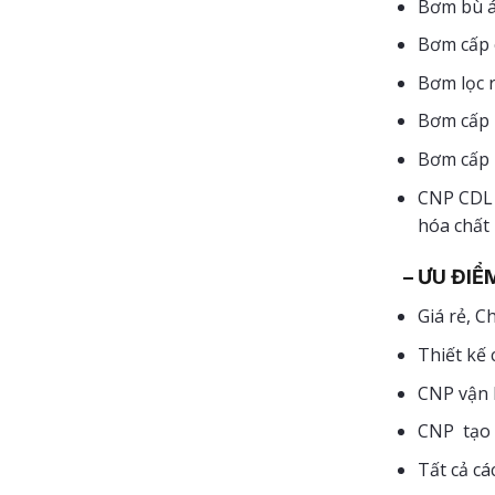
Bơm bù á
Bơm cấp c
Bơm lọc r
Bơm cấp 
Bơm cấp n
CNP CDL 
hóa chất
– ƯU ĐIỂM
Giá rẻ, C
Thiết kế
CNP vận 
CNP tạo r
Tất cả c