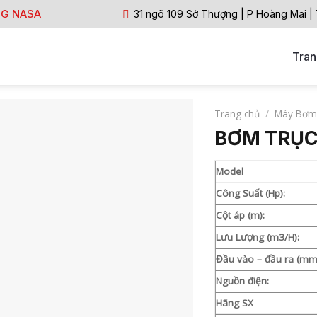
NG NASA
31 ngõ 109 Sở Thượng | P Hoàng Mai |
Tran
Trang chủ
/
Máy Bơm
BƠM TRỤC
Model
Công Suất (Hp):
Cột áp (m):
Lưu Lượng (m3/H):
Đầu vào – đầu ra (mm
Nguồn điện:
Hãng SX