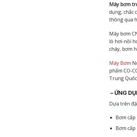
Máy bơm tr
dụng, chắc 
thông qua h
Máy bơm CNP
lò hơi-nồi 
cháy, bơm h
Máy Bơm
Nư
phẩm CO-CQ/
Trung Quốc
– ỨNG DỤN
Dựa trên đặ
Bơm cấp 
Bơm cấp 