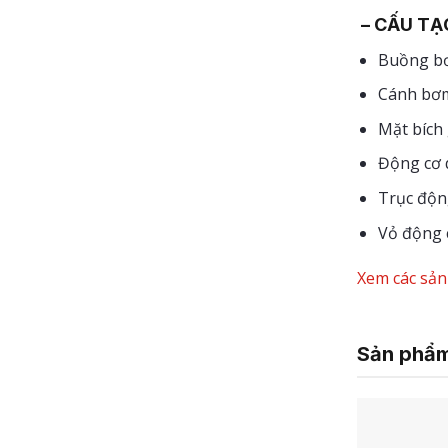
– CẤU TẠ
Buồng bơ
Cánh bơm
Mặt bích
Động cơ 
Trục động
Vỏ động 
Xem các sả
Sản phẩm