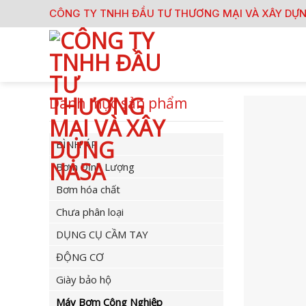
Skip
CÔNG TY TNHH ĐẦU TƯ THƯƠNG MẠI VÀ XÂY DỰ
to
content
Danh mục sản phẩm
BÌNH ÁP
Bơm Định Lượng
Bơm hóa chất
Chưa phân loại
DỤNG CỤ CẦM TAY
ĐỘNG CƠ
Giày bảo hộ
Máy Bơm Công Nghiệp