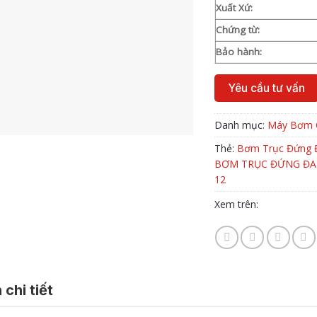
Xuất Xứ:
Chứng từ:
Bảo hành:
Yêu cầu tư vấn
Danh mục:
Máy Bơm 
Thẻ:
Bơm Trục Đứng 
BƠM TRỤC ĐỨNG ĐA 
12
Xem trên:
 chi tiết