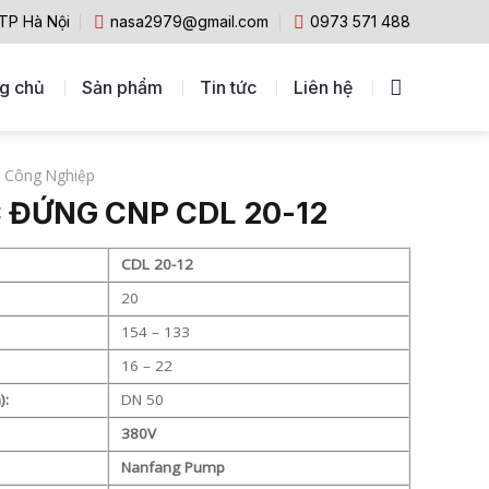
 TP Hà Nội
nasa2979@gmail.com
0973 571 488
g chủ
Sản phẩm
Tin tức
Liên hệ
 Công Nghiệp
 ĐỨNG CNP CDL 20-12
CDL 20-12
20
154 – 133
16 – 22
):
DN 50
380V
Nanfang Pump