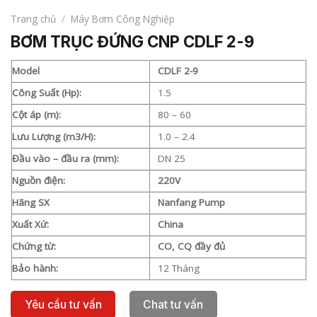
Trang chủ
/
Máy Bơm Công Nghiệp
BƠM TRỤC ĐỨNG CNP CDLF 2-9
Model
CDLF 2-9
Công Suất (Hp):
1.5
Cột áp (m):
80 – 60
Lưu Lượng (m3/H):
1.0 – 2.4
Đầu vào – đầu ra (mm):
DN 25
Nguồn điện:
220V
Hãng SX
Nanfang Pump
Xuất Xứ:
China
Chứng từ:
CO, CQ đầy đủ
Bảo hành:
12 Tháng
Yêu cầu tư vấn
Chat tư vấn