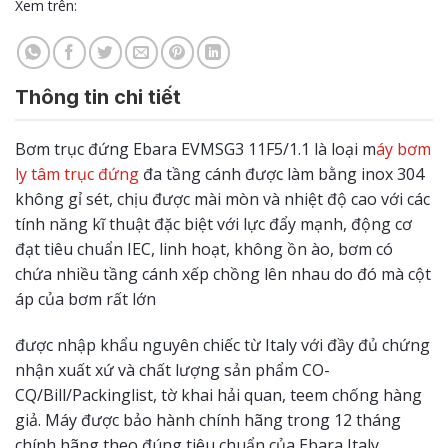
Xem trên:
Thông tin chi tiết
Bơm trục đứng Ebara EVMSG3 11F5/1.1 là loại m
áy bơm
ly tâm trục đứng
đa tầng cánh được làm bằng inox 304
không gỉ sét, chịu được mài mòn và nhiệt độ cao với các
tính năng kĩ thuật đặc biệt với lực đẩy mạnh, động cơ
đạt tiêu chuẩn IEC, linh hoạt, không ồn ào, bơm có
chứa nhiều tầng cánh xếp chồng lên nhau do đó mà cột
áp của bơm rất lớn
được nhập khẩu nguyên chiếc từ Italy với đầy đủ chứng
nhận xuất xứ và chất lượng sản phẩm CO-
CQ/Bill/Packinglist, tờ khai hải quan, teem chống hàng
giả. Máy được bảo hành chính hãng trong 12 tháng
chính hãng theo đúng tiêu chuẩn của Ebara Italy