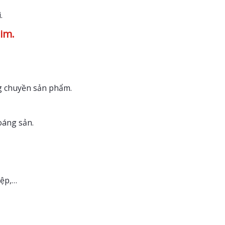
.
rim.
g chuyền sản phẩm.
oáng sản.
iệp,…