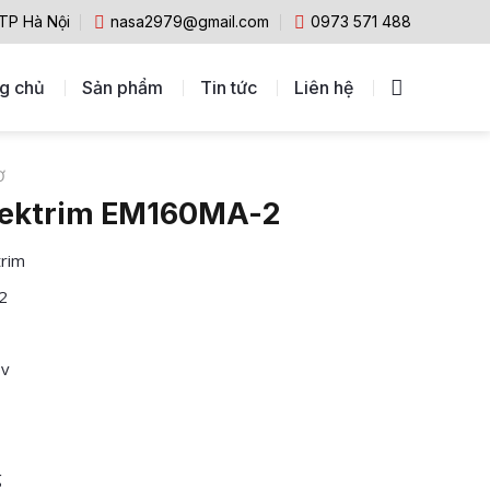
 TP Hà Nội
nasa2979@gmail.com
0973 571 488
g chủ
Sản phẩm
Tin tức
Liên hệ
Ơ
lektrim EM160MA-2
trim
2
0v
g