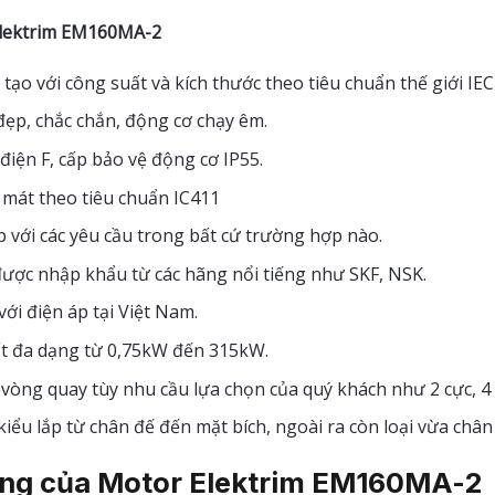
ktrim EM160MA-2
tạo với công suất và kích thước theo tiêu chuẩn thế giới IE
ẹp, chắc chắn, động cơ chạy êm.
điện F, cấp bảo vệ động cơ IP55.
 mát theo tiêu chuẩn IC411
 với các yêu cầu trong bất cứ trường hợp nào.
được nhập khẩu từ các hãng nổi tiếng như SKF, NSK.
ới điện áp tại Việt Nam.
t đa dạng từ 0,75kW đến 315kW.
vòng quay tùy nhu cầu lựa chọn của quý khách như 2 cực, 4 c
iểu lắp từ chân đế đến mặt bích, ngoài ra còn loại vừa chân
ng của Motor Elektrim EM160MA-2