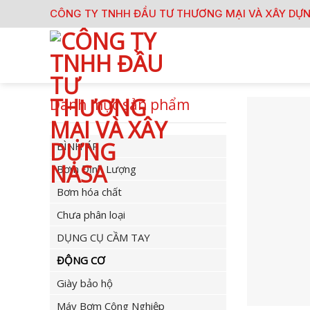
Skip
CÔNG TY TNHH ĐẦU TƯ THƯƠNG MẠI VÀ XÂY DỰ
to
content
Danh mục sản phẩm
BÌNH ÁP
Bơm Định Lượng
Bơm hóa chất
Chưa phân loại
DỤNG CỤ CẦM TAY
ĐỘNG CƠ
Giày bảo hộ
Máy Bơm Công Nghiệp