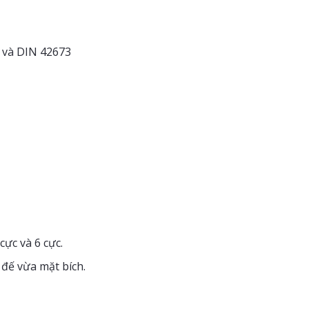
C và DIN 42673
ực và 6 cực.
 đế vừa mặt bích.