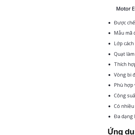
Motor Ele
Được chế 
Mẫu mã đ
Lớp cách 
Quạt làm
Thích hợp
Vòng bi 
Phù hợp v
Công suấ
Có nhiều 
Đa dạng k
Ứng dụ