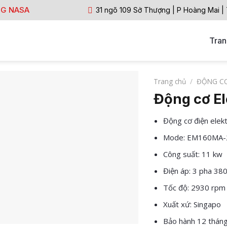
NG NASA
31 ngõ 109 Sở Thượng | P Hoàng Mai |
Tran
Trang chủ
/
ĐỘNG C
Động cơ E
Động cơ điện elek
Mode: EM160MA-
Công suất: 11 kw
Điện áp: 3 pha 38
Tốc độ: 2930 rpm
Xuất xứ: Singapo
Bảo hành 12 thán