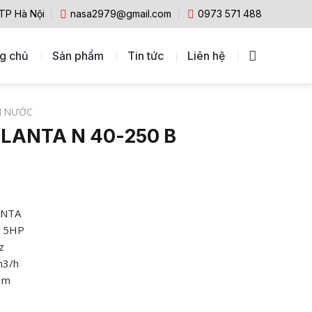
 TP Hà Nội
nasa2979@gmail.com
0973 571 488
g chủ
Sản phẩm
Tin tức
Liên hệ
M NƯỚC
LANTA N 40-250 B
ANTA
 15HP
z
m3/h
1 m