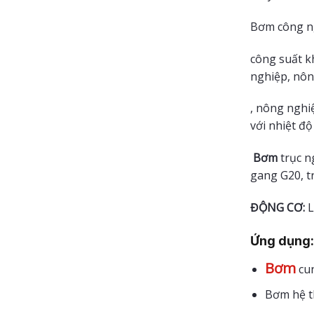
Bơm công ng
công suất k
nghiệp, nôn
, nông nghi
với nhiệt độ
Bơm
trục n
gang G20, tr
ĐỘNG CƠ:
L
Ứng dụng:
Bơm
cun
Bơm hệ t