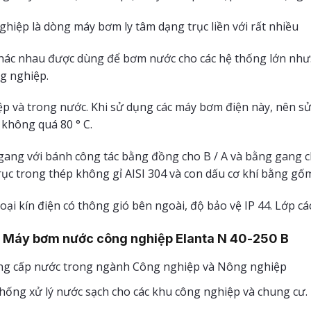
hiệp là dòng máy bơm ly tâm dạng trục liền với rất nhiều
hác nhau được dùng để bơm nước cho các hệ thống lớn như: t
g nghiệp.
ệp và trong nước. Khi sử dụng các máy bơm điện này, nên sử
 không quá 80 ° C.
gang với bánh công tác bằng đồng cho B / A và bằng gang ch
ục trong thép không gỉ AISI 304 và con dấu cơ khí bằng gốm 
oại kín điện có thông gió bên ngoài, độ bảo vệ IP 44. Lớp các
 Máy bơm nước công nghiệp Elanta N 40-250 B
g cấp nước trong ngành Công nghiệp và Nông nghiệp
hống xử lý nước sạch cho các khu công nghiệp và chung cư.