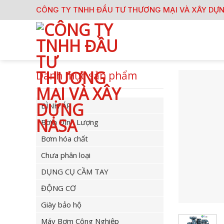
Skip
CÔNG TY TNHH ĐẦU TƯ THƯƠNG MẠI VÀ XÂY DỰ
to
content
Danh mục sản phẩm
BÌNH ÁP
Bơm Định Lượng
Bơm hóa chất
Chưa phân loại
DỤNG CỤ CẦM TAY
ĐỘNG CƠ
Giày bảo hộ
Máy Bơm Công Nghiệp