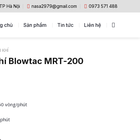
 TP Hà Nội
nasa2979@gmail.com
0973 571 488
g chủ
Sản phẩm
Tin tức
Liên hệ
 KHÍ
khí Blowtac MRT-200
50 vòng/phút
/phút