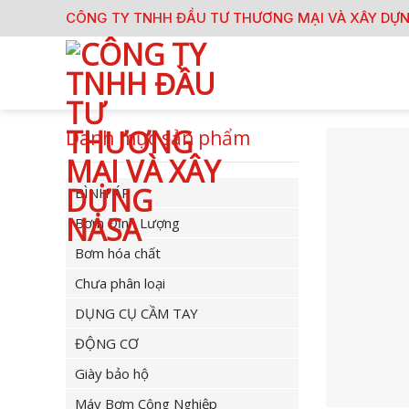
Skip
CÔNG TY TNHH ĐẦU TƯ THƯƠNG MẠI VÀ XÂY DỰ
to
content
Danh mục sản phẩm
BÌNH ÁP
Bơm Định Lượng
Bơm hóa chất
Chưa phân loại
DỤNG CỤ CẦM TAY
ĐỘNG CƠ
Giày bảo hộ
Máy Bơm Công Nghiệp