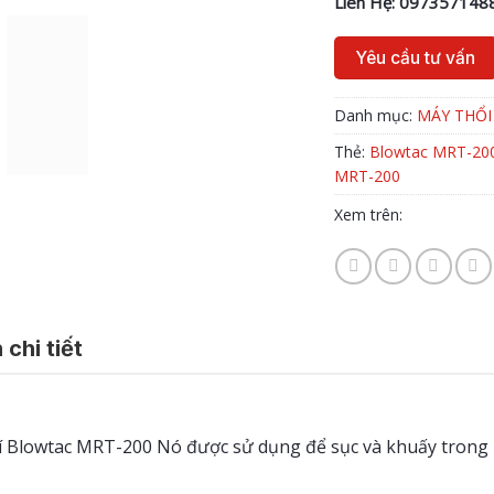
Liên Hệ: 097357148
Yêu cầu tư vấn
Danh mục:
MÁY THỔI
Thẻ:
Blowtac MRT-20
MRT-200
Xem trên:
 chi tiết
í Blowtac MRT-200 Nó được sử dụng để sục và khuấy trong 