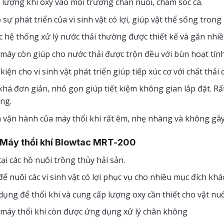
lượng khí oxy vào môi trường chăn nuôi, chăm sóc cá.
sự phát triển của vi sinh vật có lợi, giúp vật thể sống tron
 hệ thống xử lý nước thải thường được thiết kế và gắn nhiều
máy còn giúp cho nước thải được trộn đều với bùn hoạt tính
kiện cho vi sinh vật phát triển giúp tiếp xúc cơ với chất thải
khá đơn giản, nhỏ gọn giúp tiết kiệm không gian lắp đặt. Rất
ăng.
 vận hành của máy thổi khí rất êm, nhẹ nhàng và không gây
Máy thổi khí Blowtac MRT-200
tại các hồ nuôi trồng thủy hải sản.
để nuôi các vi sinh vật có lợi phục vụ cho nhiều mục đích khá
ụng để thổi khí và cung cấp lượng oxy cần thiết cho vật nuô
 máy thổi khí còn được ứng dụng xử lý chân không