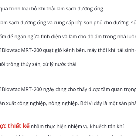
quá trình loại bỏ khí thải làm sạch đường ống
làm sạch đường ống và cung cấp lớp sơn phủ cho đường s
ẩm để ngăn ngừa tĩnh điện và làm cho độ ẩm trong nhà luôn
í Blowtac MRT-200 quạt gió kênh bên, máy thối khí tái sinh
ôi trồng thủy sản, xử lý nước thải
í Blowtac MRT-200 ngày càng cho thấy được tầm quan trọng c
ản xuất công nghiệp, nông nghiệp, Bởi vì đây là một sản phẩ
c thiết kế
nhằm thực hiện nhiệm vụ khuếch tán khí.