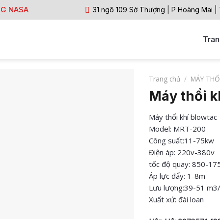
NG NASA
31 ngõ 109 Sở Thượng | P Hoàng Mai |
Tran
Trang chủ
/
MÁY THỔI
Máy thổi 
Máy thổi khí blowtac
Model: MRT-200
Công suất:11-75kw
Điện áp: 220v-380v
tốc độ quay: 850-17
Áp lực đẩy: 1-8m
Lưu lượng:39-51 m3
Xuất xứ: đài loan