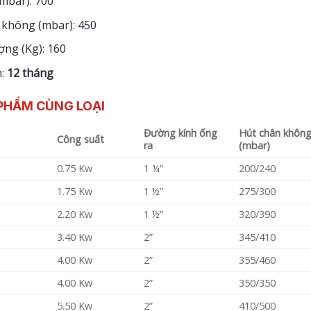
mbar): 700
 không (mbar): 450
ợng (Kg): 160
h:
12 tháng
PHẨM CÙNG LOẠI
Đường kính ống
Hút chân không
Công suất
ra
(mbar)
0.75 Kw
1 ¼”
200/240
1.75 Kw
1 ½”
275/300
2.20 Kw
1 ½”
320/390
3.40 Kw
2”
345/410
4.00 Kw
2”
355/460
4.00 Kw
2”
350/350
5.50 Kw
2”
410/500