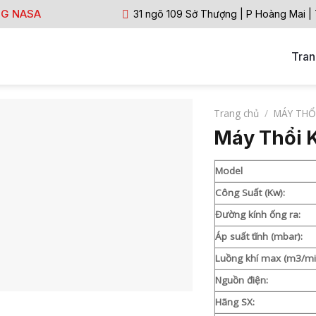
NG NASA
31 ngõ 109 Sở Thượng | P Hoàng Mai |
Tran
Trang chủ
/
MÁY THỔI
Máy Thổi 
Model
Công Suất (Kw):
Đường kính ống ra:
Áp suất tĩnh (mbar):
Luồng khí max (m3/mi
Nguồn điện:
Hãng SX: