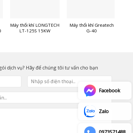
Máy thổi khí LONGTECH
Máy thổi khí Greatech
0
LT-125S 15KW
G-40
SH
ói dịch vụ? Hãy để chúng tôi tư vấn cho bạn
Facebook
Zalo
0973571488