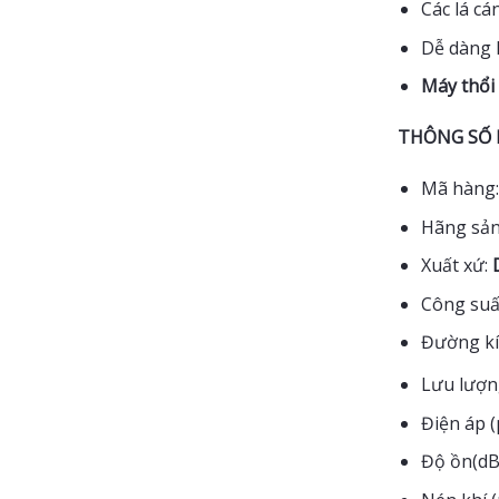
Các lá c
Dễ dàng 
Máy thổi
THÔNG SỐ 
Mã hàng
Hãng sản
Xuất xứ:
Công suất
Đường kí
Lưu lượn
Điện áp 
Độ ồn(dB)