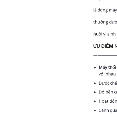
là dòng máy
thường được
nuôi vi sinh
ƯU ĐIỂM 
——————
Máy thổi
với nhau
Được chế 
Độ bền c
Hoạt độn
Cánh quạt