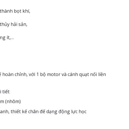
thành bọt khí,
thủy hải sản,
ng ít,…
ế hoàn chỉnh, với 1 bộ motor và cánh quạt nối liền
 tiết
num (nhôm)
nh, thiết kế chân đế dạng động lực học