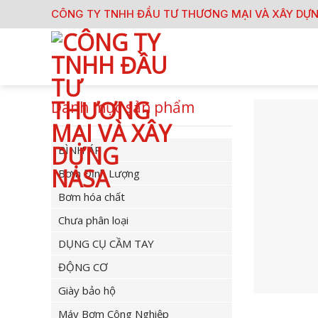
Skip
CÔNG TY TNHH ĐẦU TƯ THƯƠNG MẠI VÀ XÂY DỰ
to
content
Danh mục sản phẩm
BÌNH ÁP
Bơm Định Lượng
Bơm hóa chất
Chưa phân loại
DỤNG CỤ CẦM TAY
ĐỘNG CƠ
Giày bảo hộ
Máy Bơm Công Nghiệp