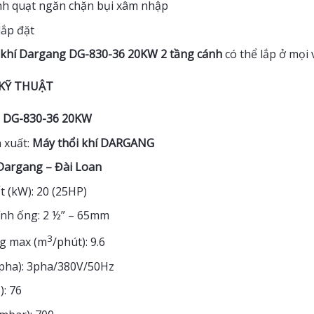
ánh quạt ngăn chặn bụi xâm nhập
lắp đặt
 khí Dargang DG-830-36 20KW 2 tầng cánh
có thể lắp ở mọi 
KỸ THUẬT
:
DG-830-36 20KW
 xuất:
Máy thổi khí DARGANG
Dargang – Đài Loan
 (kW): 20 (25HP)
nh ống: 2 ½” – 65mm
3
g max (m
/phút): 9.6
(pha): 3pha/380V/50Hz
: 76