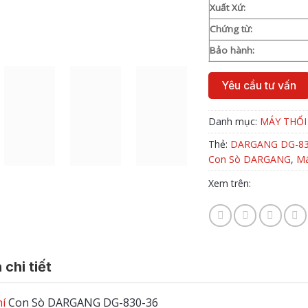
Xuất Xứ:
Chứng từ:
Bảo hành:
Yêu cầu tư vấn
Danh mục:
MÁY THỔI
Thẻ:
DARGANG DG-83
Con Sò DARGANG
,
Má
Xem trên:
 chi tiết
í
Con Sò DARGANG DG-830-36