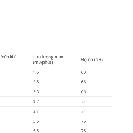
/nén khí
Lưu lượng max
Độ ồn (dB)
(m3/phút)
1.6
60
2.6
66
2.6
66
3.7
74
3.7
74
5.5
75
5.5
75