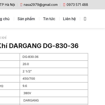
 TP Hà Nội
nasa2979@gmail.com
0973 571 488
g chủ
Sản phẩm
Tin tức
Liên hệ
 KHÍ
Khí DARGANG DG-830-36
DG-830-36
20.0
2 1/2″
450/700
n):
9.6
380V
DARGANG