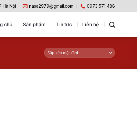
P Hà Nội
nasa2979@gmail.com
0973 571 488
g chủ
Sản phẩm
Tin tức
Liên hệ