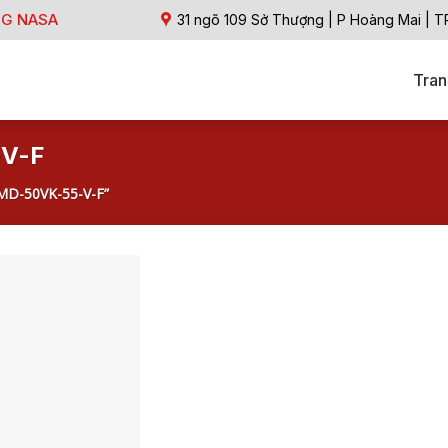
NG NASA
31 ngõ 109 Sở Thượng | P Hoàng Mai | T
Tran
-V-F
MD-50VK-55-V-F”