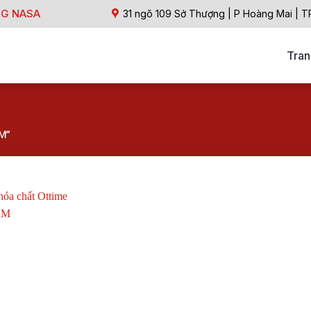
NG NASA
31 ngõ 109 Sở Thượng | P Hoàng Mai | T
Tran
M”