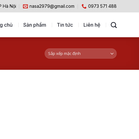
P Hà Nội
nasa2979@gmail.com
0973 571 488
g chủ
Sản phẩm
Tin tức
Liên hệ