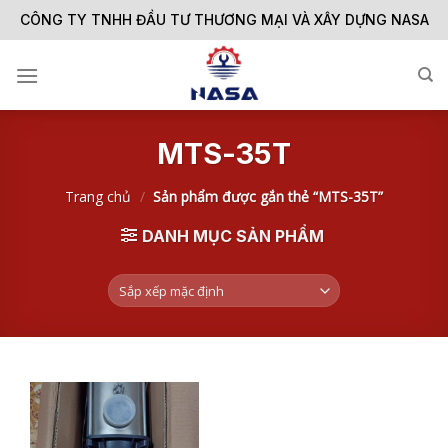
Skip
CÔNG TY TNHH ĐẦU TƯ THƯƠNG MẠI VÀ XÂY DỰNG NASA
to
content
MTS-35T
Trang chủ
/
Sản phẩm được gắn thẻ “MTS-35T”
DANH MỤC SẢN PHẨM