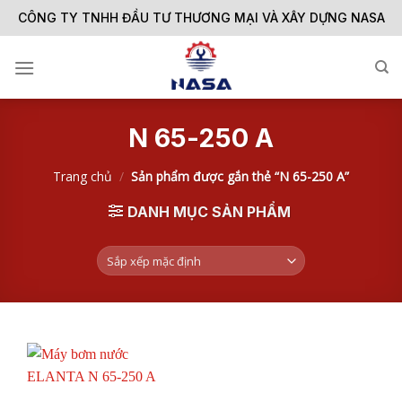
Skip
CÔNG TY TNHH ĐẦU TƯ THƯƠNG MẠI VÀ XÂY DỰNG NASA
to
content
N 65-250 A
Trang chủ
/
Sản phẩm được gắn thẻ “N 65-250 A”
DANH MỤC SẢN PHẨM