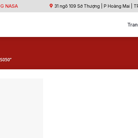
NG NASA
31 ngõ 109 Sở Thượng | P Hoàng Mai | T
Tran
SS050”