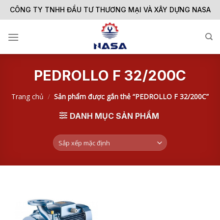
Skip
CÔNG TY TNHH ĐẦU TƯ THƯƠNG MẠI VÀ XÂY DỰNG NASA
to
content
PEDROLLO F 32/200C
Trang chủ
/
Sản phẩm được gắn thẻ “PEDROLLO F 32/200C”
DANH MỤC SẢN PHẨM