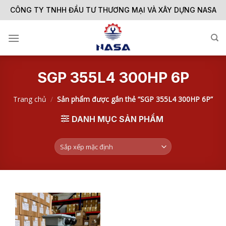
Skip
CÔNG TY TNHH ĐẦU TƯ THƯƠNG MẠI VÀ XÂY DỰNG NASA
to
content
SGP 355L4 300HP 6P
Trang chủ
/
Sản phẩm được gắn thẻ “SGP 355L4 300HP 6P”
DANH MỤC SẢN PHẨM