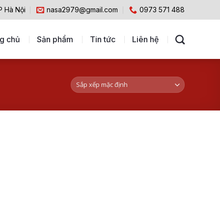
P Hà Nội
nasa2979@gmail.com
0973 571 488
g chủ
Sản phẩm
Tin tức
Liên hệ