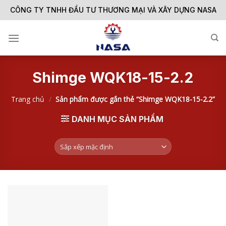
Skip
CÔNG TY TNHH ĐẦU TƯ THƯƠNG MẠI VÀ XÂY DỰNG NASA
to
content
Shimge WQK18-15-2.2
Trang chủ
/
Sản phẩm được gắn thẻ “Shimge WQK18-15-2.2”
DANH MỤC SẢN PHẨM