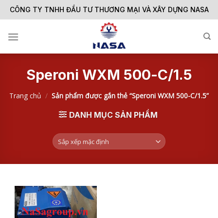
Skip
CÔNG TY TNHH ĐẦU TƯ THƯƠNG MẠI VÀ XÂY DỰNG NASA
to
content
Speroni WXM 500-C/1.5
Trang chủ
/
Sản phẩm được gắn thẻ “Speroni WXM 500-C/1.5”
DANH MỤC SẢN PHẨM