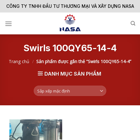
Skip
CÔNG TY TNHH ĐẦU TƯ THƯƠNG MẠI VÀ XÂY DỰNG NASA
to
content
Swirls 100QY65-14-4
Trang chủ
/
Sản phẩm được gắn thẻ “Swirls 100QY65-14-4”
DANH MỤC SẢN PHẨM