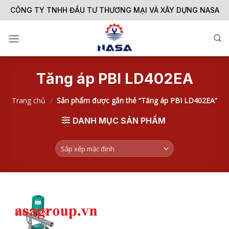
Skip
CÔNG TY TNHH ĐẦU TƯ THƯƠNG MẠI VÀ XÂY DỰNG NASA
to
content
Tăng áp PBI LD402EA
Trang chủ
/
Sản phẩm được gắn thẻ “Tăng áp PBI LD402EA”
DANH MỤC SẢN PHẨM