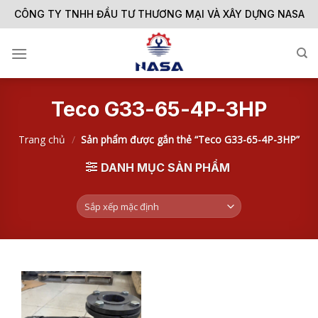
Skip
CÔNG TY TNHH ĐẦU TƯ THƯƠNG MẠI VÀ XÂY DỰNG NASA
to
content
Teco G33-65-4P-3HP
Trang chủ
/
Sản phẩm được gắn thẻ “Teco G33-65-4P-3HP”
DANH MỤC SẢN PHẨM