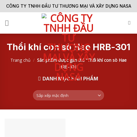
Skip
CÔNG TY TNHH ĐẦU TƯ THƯƠNG MẠI VÀ XÂY DỰNG NASA
to
content
Thổi khí con sò Hae HRB-301
Trang chủ
/
Sản phẩm được gắn thẻ “Thổi khí con sò Hae
HRB-301”
DANH MỤC SẢN PHẨM