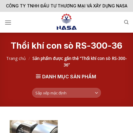
Skip
CÔNG TY TNHH ĐẦU TƯ THƯƠNG MẠI VÀ XÂY DỰNG NASA
to
content
Thổi khí con sò RS-300-36
Trang chủ
/
Sản phẩm được gắn thẻ “Thổi khí con sò RS-300-
36”
DANH MỤC SẢN PHẨM