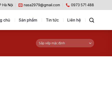
P Hà Nội
nasa2979@gmail.com
0973 571 488
g chủ
Sản phẩm
Tin tức
Liên hệ