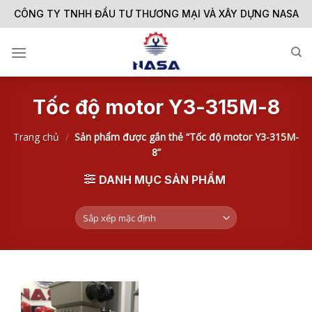
Skip
CÔNG TY TNHH ĐẦU TƯ THƯƠNG MẠI VÀ XÂY DỰNG NASA
to
content
Tốc độ motor Y3-315M-8
Trang chủ
/
Sản phẩm được gắn thẻ “Tốc độ motor Y3-315M-
8”
DANH MỤC SẢN PHẨM