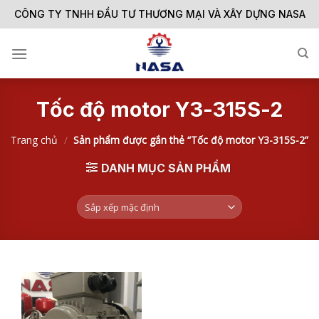
Skip
CÔNG TY TNHH ĐẦU TƯ THƯƠNG MẠI VÀ XÂY DỰNG NASA
to
content
Tốc độ motor Y3-315S-2
Trang chủ
/
Sản phẩm được gắn thẻ “Tốc độ motor Y3-315S-2”
DANH MỤC SẢN PHẨM