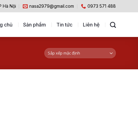
P Hà Nội
nasa2979@gmail.com
0973 571 488
g chủ
Sản phẩm
Tin tức
Liên hệ