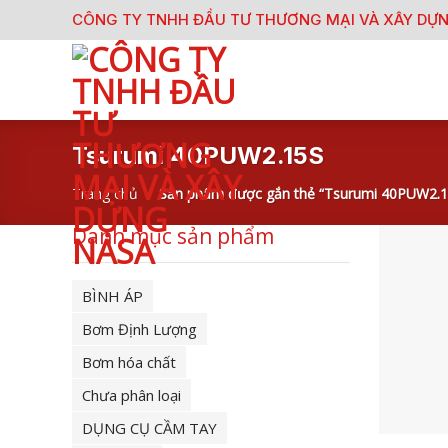
Skip
CÔNG TY TNHH ĐẦU TƯ THƯƠNG MẠI VÀ XÂY DỰ
to
content
Tsurumi 40PUW2.15S
Trang chủ
/
Sản phẩm được gắn thẻ “Tsurumi 40PUW2.1
Danh mục sản phẩm
BÌNH ÁP
Bơm Định Lượng
Bơm hóa chất
Chưa phân loại
DỤNG CỤ CẦM TAY