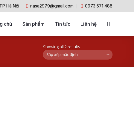
 TP Hà Nội
nasa2979@gmail.com
0973 571 488
g chủ
Sản phẩm
Tin tức
Liên hệ
Showing all 2 results