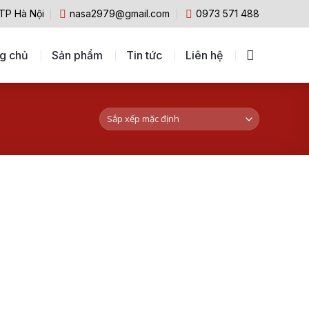
 TP Hà Nội
nasa2979@gmail.com
0973 571 488
g chủ
Sản phẩm
Tin tức
Liên hệ