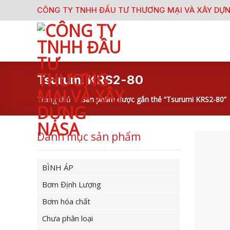
Skip
CÔNG TY TNHH ĐẦU TƯ THƯƠNG MẠI VÀ XÂY DỰ
to
content
Tsurumi KRS2-80
Trang chủ
/
Sản phẩm được gắn thẻ “Tsurumi KRS2-80”
Danh mục sản phẩm
BÌNH ÁP
Bơm Định Lượng
Bơm hóa chất
Chưa phân loại